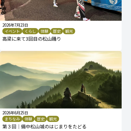
2026年7月23日
イベント
くらし
体験
歴史
観光
高梁に来て3回目の松山踊り
2026年6月25日
まちなみ
体験
歴史
観光
第３回｜備中松山城のはじまりをたどる