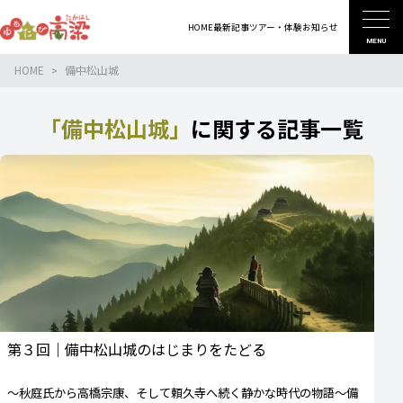
HOME
最新記事
ツアー・体験
お知らせ
MENU
HOME
備中松山城
「備中松山城」
に関する記事一覧
第３回｜備中松山城のはじまりをたどる
〜秋庭氏から高橋宗康、そして頼久寺へ続く静かな時代の物語〜備