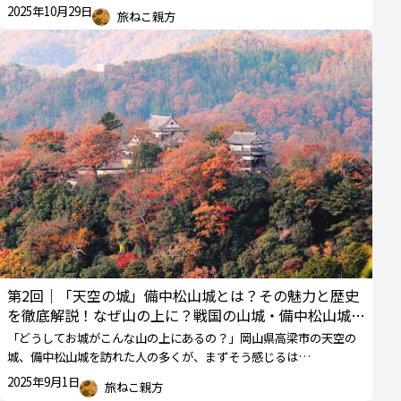
2025年10月29日
旅ねこ親方
第2回｜「天空の城」備中松山城とは？その魅力と歴史
を徹底解説！なぜ山の上に？戦国の山城・備中松山城の
起源に迫る
「どうしてお城がこんな山の上にあるの？」岡山県高梁市の天空の
城、備中松山城を訪れた人の多くが、まずそう感じるは…
2025年9月1日
旅ねこ親方