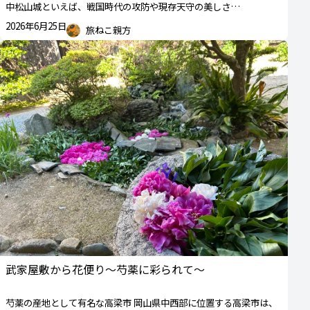
中松山城といえば、戦国時代の攻防や現存天守の美しさ…
2026年6月25日
旅ねこ親方
武家屋敷から花便り～芍薬に彩られて～
芍薬の産地として有名な高梁市 岡山県中西部に位置する高梁市は、