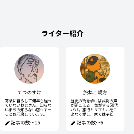
ライター紹介
てつのすけ
旅ねこ親方
高梁に暮らして何年も経っ
歴史の街を歩けば武将の声
ていないおじさん。知らな
が聞こえる…気がする50代
いまちの知らない店へすー
パパ。旅行とサブカルをこ
っとお邪魔しています。高
よなく愛し、家では子ども
梁の魅力や面白いところを
に宿題を教えながら、ひそ
記事の数…
15
記事の数…
6
おじさんなりに紹介できた
かに戦国武将の子育て術に
らと思います。
学ぶ日々。趣味と家族の間
で全力疾走中。