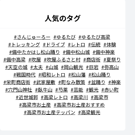
人気のタグ
さんじゅーろー
ゆるたび
ゆるたび高梁
トレッキング
ドライブ
レトロ
伝統
体験
備中たかはし松山踊り
備中松山城
備中神楽
備中高梁
吹屋
吹屋ふるさと村
商店街
夏祭り
天空の城
太夫
山城
岡山観光
巨岩
弥高山
戦国時代
昭和レトロ
松山藩
松山踊り
栄町商店街
武家屋敷
町なみ散策
盆踊り
神楽
穴門山神社
臥牛山
芍薬
芸能
観光
赤い町
近世城郭
高梁レトロ
高梁川
高梁市
高梁市お土産
高梁市お土産おすすめ
高梁市お土産テッパン
高梁観光