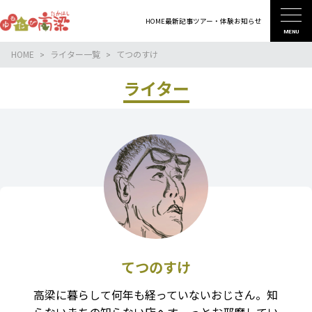
HOME
最新記事
ツアー・体験
お知らせ
MENU
HOME
ライター一覧
てつのすけ
ライター
てつのすけ
高梁に暮らして何年も経っていないおじさん。知