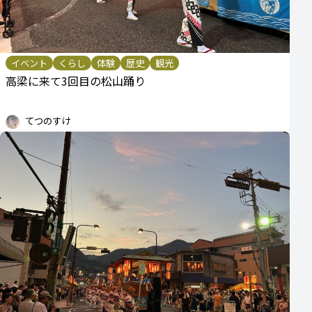
イベント
くらし
体験
歴史
観光
高梁に来て3回目の松山踊り
てつのすけ