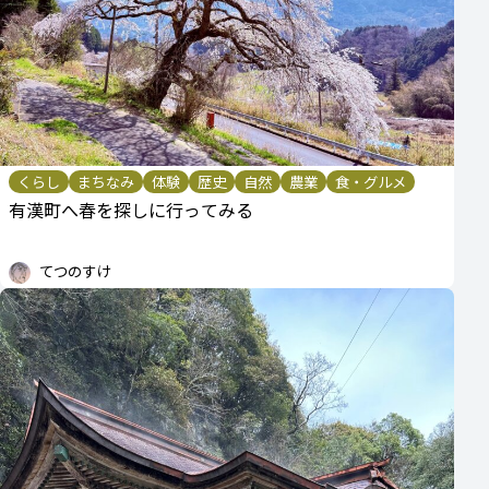
くらし
まちなみ
体験
歴史
自然
農業
食・グルメ
有漢町へ春を探しに行ってみる
てつのすけ