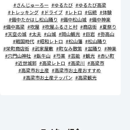
さんじゅーろー
ゆるたび
ゆるたび高梁
トレッキング
ドライブ
レトロ
伝統
体験
備中たかはし松山踊り
備中松山城
備中神楽
備中高梁
吹屋
吹屋ふるさと村
商店街
夏祭り
天空の城
太夫
山城
岡山観光
巨岩
弥高山
戦国時代
昭和レトロ
松山藩
松山踊り
栄町商店街
武家屋敷
町なみ散策
盆踊り
神楽
穴門山神社
臥牛山
芍薬
芸能
観光
赤い町
近世城郭
高梁レトロ
高梁川
高梁市
高梁市お土産
高梁市お土産おすすめ
高梁市お土産テッパン
高梁観光