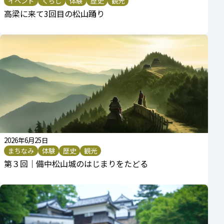
イベント
くらし
体験
歴史
観光
高梁に来て3回目の松山踊り
2026年6月25日
まちなみ
体験
歴史
観光
第３回｜備中松山城のはじまりをたどる