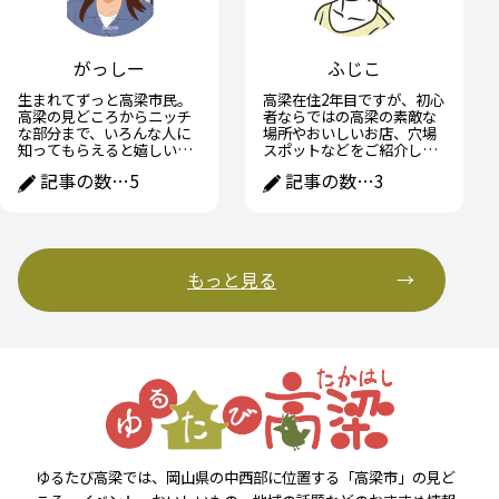
がっしー
ふじこ
生まれてずっと高梁市民。
高梁在住2年目ですが、初心
高梁の見どころからニッチ
者ならではの高梁の素敵な
な部分まで、いろんな人に
場所やおいしいお店、穴場
知ってもらえると嬉しいで
スポットなどをご紹介して
す！
いきたいです。
記事の数…
5
記事の数…
3
もっと見る
ゆるたび高梁では、岡山県の中西部に位置する「高梁市」の見ど