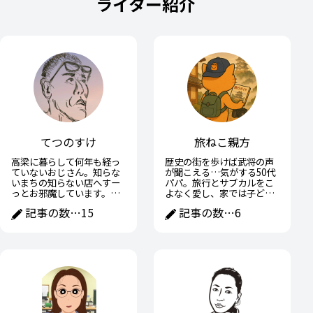
ライター紹介
てつのすけ
旅ねこ親方
高梁に暮らして何年も経っ
歴史の街を歩けば武将の声
ていないおじさん。知らな
が聞こえる…気がする50代
いまちの知らない店へすー
パパ。旅行とサブカルをこ
っとお邪魔しています。高
よなく愛し、家では子ども
梁の魅力や面白いところを
に宿題を教えながら、ひそ
記事の数…
15
記事の数…
6
おじさんなりに紹介できた
かに戦国武将の子育て術に
らと思います。
学ぶ日々。趣味と家族の間
で全力疾走中。