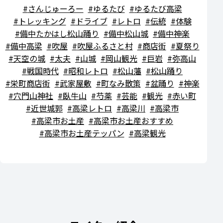
さんじゅーろー
ゆるたび
ゆるたび高梁
トレッキング
ドライブ
レトロ
伝統
体験
備中たかはし松山踊り
備中松山城
備中神楽
備中高梁
吹屋
吹屋ふるさと村
商店街
夏祭り
天空の城
太夫
山城
岡山観光
巨岩
弥高山
戦国時代
昭和レトロ
松山藩
松山踊り
栄町商店街
武家屋敷
町なみ散策
盆踊り
神楽
穴門山神社
臥牛山
芍薬
芸能
観光
赤い町
近世城郭
高梁レトロ
高梁川
高梁市
高梁市お土産
高梁市お土産おすすめ
高梁市お土産テッパン
高梁観光