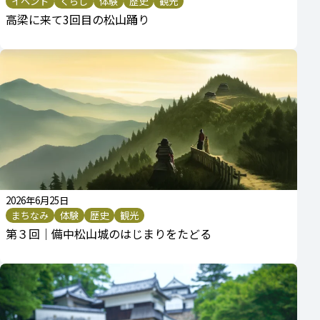
イベント
くらし
体験
歴史
観光
高梁に来て3回目の松山踊り
2026年6月25日
まちなみ
体験
歴史
観光
第３回｜備中松山城のはじまりをたどる