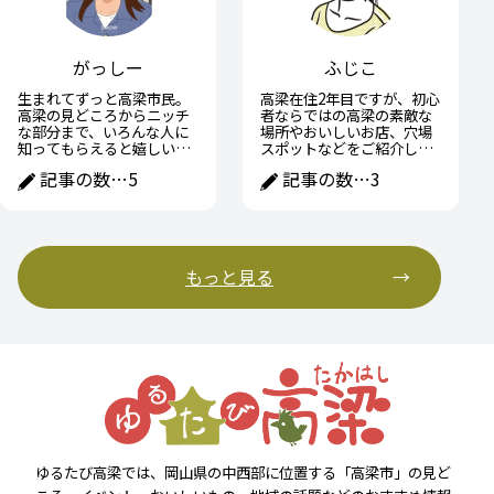
がっしー
ふじこ
生まれてずっと高梁市民。
高梁在住2年目ですが、初心
高梁の見どころからニッチ
者ならではの高梁の素敵な
な部分まで、いろんな人に
場所やおいしいお店、穴場
知ってもらえると嬉しいで
スポットなどをご紹介して
す！
いきたいです。
記事の数…
5
記事の数…
3
もっと見る
ゆるたび高梁では、岡山県の中西部に位置する「高梁市」の見ど