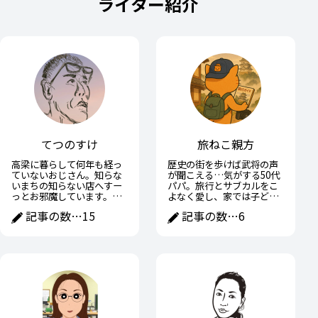
ライター紹介
てつのすけ
旅ねこ親方
高梁に暮らして何年も経っ
歴史の街を歩けば武将の声
ていないおじさん。知らな
が聞こえる…気がする50代
いまちの知らない店へすー
パパ。旅行とサブカルをこ
っとお邪魔しています。高
よなく愛し、家では子ども
梁の魅力や面白いところを
に宿題を教えながら、ひそ
記事の数…
15
記事の数…
6
おじさんなりに紹介できた
かに戦国武将の子育て術に
らと思います。
学ぶ日々。趣味と家族の間
で全力疾走中。