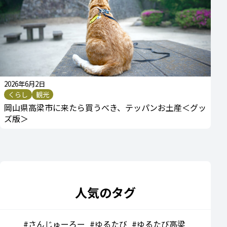
2026年6月2日
くらし
観光
岡山県高梁市に来たら買うべき、テッパンお土産＜グッ
ズ版＞
人気のタグ
さんじゅーろー
ゆるたび
ゆるたび高梁