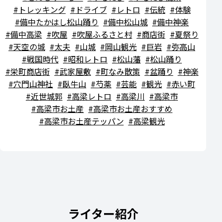
トレッキング
ドライブ
レトロ
伝統
体験
備中たかはし松山踊り
備中松山城
備中神楽
備中高梁
吹屋
吹屋ふるさと村
商店街
夏祭り
天空の城
太夫
山城
岡山観光
巨岩
弥高山
戦国時代
昭和レトロ
松山藩
松山踊り
栄町商店街
武家屋敷
町なみ散策
盆踊り
神楽
穴門山神社
臥牛山
芍薬
芸能
観光
赤い町
近世城郭
高梁レトロ
高梁川
高梁市
高梁市お土産
高梁市お土産おすすめ
高梁市お土産テッパン
高梁観光
ライター紹介