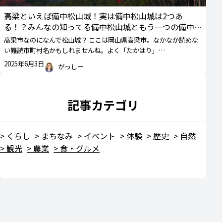
高梁といえば備中松山城！実は備中松山城は2つあ
る！？みんなの知ってる備中松山城ともう一つの備中松
山城
高梁市なのになんで松山城？ ここは岡山県高梁市。なかなか読めな
い難読市町村名かもしれませんね。よく「たかはり」…
2025年6月3日
がっしー
記事カテゴリ
くらし
まちなみ
イベント
体験
歴史
自然
観光
農業
食・グルメ