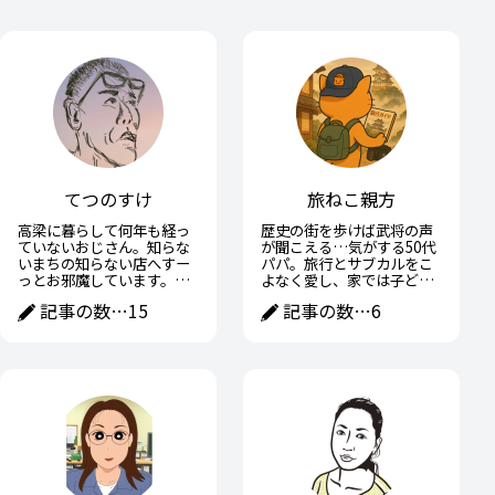
てつのすけ
旅ねこ親方
高梁に暮らして何年も経っ
歴史の街を歩けば武将の声
ていないおじさん。知らな
が聞こえる…気がする50代
いまちの知らない店へすー
パパ。旅行とサブカルをこ
っとお邪魔しています。高
よなく愛し、家では子ども
梁の魅力や面白いところを
に宿題を教えながら、ひそ
記事の数…
15
記事の数…
6
おじさんなりに紹介できた
かに戦国武将の子育て術に
らと思います。
学ぶ日々。趣味と家族の間
で全力疾走中。