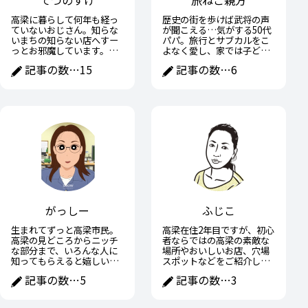
てつのすけ
旅ねこ親方
高梁に暮らして何年も経っ
歴史の街を歩けば武将の声
ていないおじさん。知らな
が聞こえる…気がする50代
いまちの知らない店へすー
パパ。旅行とサブカルをこ
っとお邪魔しています。高
よなく愛し、家では子ども
梁の魅力や面白いところを
に宿題を教えながら、ひそ
記事の数…
15
記事の数…
6
おじさんなりに紹介できた
かに戦国武将の子育て術に
らと思います。
学ぶ日々。趣味と家族の間
で全力疾走中。
がっしー
ふじこ
生まれてずっと高梁市民。
高梁在住2年目ですが、初心
高梁の見どころからニッチ
者ならではの高梁の素敵な
な部分まで、いろんな人に
場所やおいしいお店、穴場
知ってもらえると嬉しいで
スポットなどをご紹介して
す！
いきたいです。
記事の数…
5
記事の数…
3