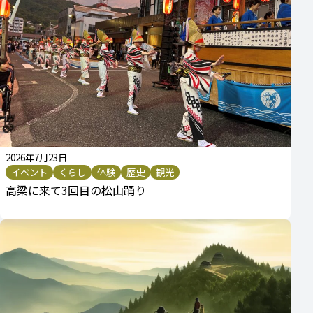
2026年7月23日
イベント
くらし
体験
歴史
観光
高梁に来て3回目の松山踊り