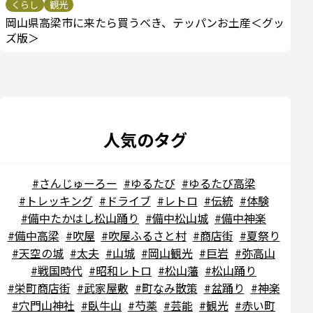
くらし
観光
岡山県高梁市に来たら買うべき、テッパンお土産＜グッ
ズ版＞
人気のタグ
さんじゅーろー
ゆるたび
ゆるたび高梁
トレッキング
ドライブ
レトロ
伝統
体験
備中たかはし松山踊り
備中松山城
備中神楽
備中高梁
吹屋
吹屋ふるさと村
商店街
夏祭り
天空の城
太夫
山城
岡山観光
巨岩
弥高山
戦国時代
昭和レトロ
松山藩
松山踊り
栄町商店街
武家屋敷
町なみ散策
盆踊り
神楽
穴門山神社
臥牛山
芍薬
芸能
観光
赤い町