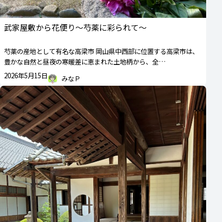
武家屋敷から花便り～芍薬に彩られて～
芍薬の産地として有名な高梁市 岡山県中西部に位置する高梁市は、
豊かな自然と昼夜の寒暖差に恵まれた土地柄から、全…
2026年5月15日
みなＰ