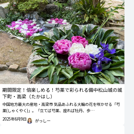
期間限定！倍楽しめる！芍薬で彩られる備中松山城の城
下町・高梁（たかはし）
中国地方最大の産地・高梁市 気品あふれる大輪の花を咲かせる「芍
薬(しゃくやく)」。「立てば芍薬、座れば牡丹、歩…
2025年6月9日
がっしー