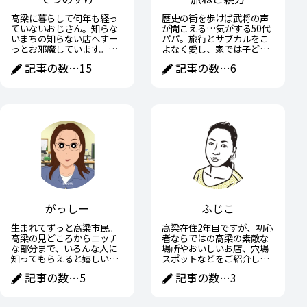
高梁に暮らして何年も経っ
歴史の街を歩けば武将の声
ていないおじさん。知らな
が聞こえる…気がする50代
いまちの知らない店へすー
パパ。旅行とサブカルをこ
っとお邪魔しています。高
よなく愛し、家では子ども
梁の魅力や面白いところを
に宿題を教えながら、ひそ
記事の数…
15
記事の数…
6
おじさんなりに紹介できた
かに戦国武将の子育て術に
らと思います。
学ぶ日々。趣味と家族の間
で全力疾走中。
がっしー
ふじこ
生まれてずっと高梁市民。
高梁在住2年目ですが、初心
高梁の見どころからニッチ
者ならではの高梁の素敵な
な部分まで、いろんな人に
場所やおいしいお店、穴場
知ってもらえると嬉しいで
スポットなどをご紹介して
す！
いきたいです。
記事の数…
5
記事の数…
3