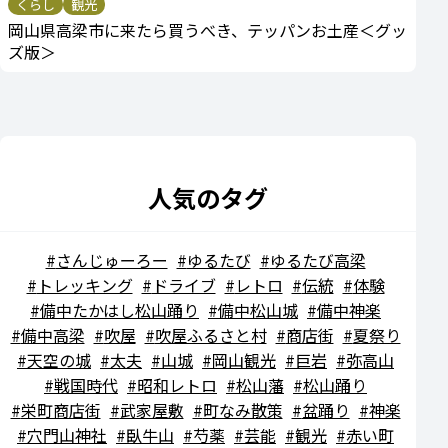
くらし
観光
岡山県高梁市に来たら買うべき、テッパンお土産＜グッ
ズ版＞
人気のタグ
さんじゅーろー
ゆるたび
ゆるたび高梁
トレッキング
ドライブ
レトロ
伝統
体験
備中たかはし松山踊り
備中松山城
備中神楽
備中高梁
吹屋
吹屋ふるさと村
商店街
夏祭り
天空の城
太夫
山城
岡山観光
巨岩
弥高山
戦国時代
昭和レトロ
松山藩
松山踊り
栄町商店街
武家屋敷
町なみ散策
盆踊り
神楽
穴門山神社
臥牛山
芍薬
芸能
観光
赤い町