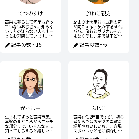
てつのすけ
旅ねこ親方
高梁に暮らして何年も経っ
歴史の街を歩けば武将の声
ていないおじさん。知らな
が聞こえる…気がする50代
いまちの知らない店へすー
パパ。旅行とサブカルをこ
っとお邪魔しています。高
よなく愛し、家では子ども
梁の魅力や面白いところを
に宿題を教えながら、ひそ
記事の数…
15
記事の数…
6
おじさんなりに紹介できた
かに戦国武将の子育て術に
らと思います。
学ぶ日々。趣味と家族の間
で全力疾走中。
がっしー
ふじこ
生まれてずっと高梁市民。
高梁在住2年目ですが、初心
高梁の見どころからニッチ
者ならではの高梁の素敵な
な部分まで、いろんな人に
場所やおいしいお店、穴場
知ってもらえると嬉しいで
スポットなどをご紹介して
す！
いきたいです。