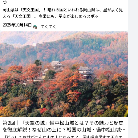
う
岡山県は「天文王国」！ 晴れの国といわれる岡山県は、星がよく見
える「天文王国」。高梁にも、星空が楽しめるスポッ…
2025年10月14日
てくてく
第2回｜「天空の城」備中松山城とは？その魅力と歴史
を徹底解説！なぜ山の上に？戦国の山城・備中松山城の
起源に迫る
「どうしてお城がこんな山の上にあるの？」岡山県高梁市の天空の