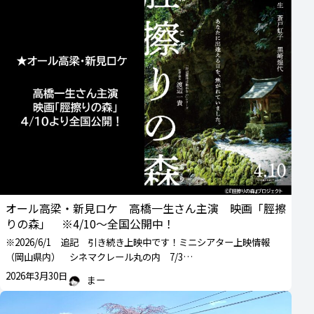
オール高梁・新見ロケ 高橋一生さん主演 映画「脛擦
りの森」 ※4/10～全国公開中！
※2026/6/1 追記 引き続き上映中です！ミニシアター上映情報
（岡山県内） シネマクレール丸の内 7/3…
2026年3月30日
まー