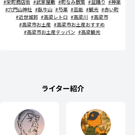
栄町商店街
武家屋敷
町なみ散策
盆踊り
神楽
穴門山神社
臥牛山
芍薬
芸能
観光
赤い町
近世城郭
高梁レトロ
高梁川
高梁市
高梁市お土産
高梁市お土産おすすめ
高梁市お土産テッパン
高梁観光
ライター紹介