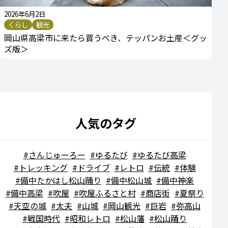
2026年6月2日
くらし
観光
岡山県高梁市に来たら買うべき、テッパンお土産＜グッ
ズ版＞
人気のタグ
さんじゅーろー
ゆるたび
ゆるたび高梁
トレッキング
ドライブ
レトロ
伝統
体験
備中たかはし松山踊り
備中松山城
備中神楽
備中高梁
吹屋
吹屋ふるさと村
商店街
夏祭り
天空の城
太夫
山城
岡山観光
巨岩
弥高山
戦国時代
昭和レトロ
松山藩
松山踊り