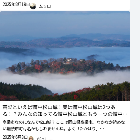
2025年8月19日
ムッロ
高梁といえば備中松山城！実は備中松山城は2つあ
る！？みんなの知ってる備中松山城ともう一つの備中松
山城
高梁市なのになんで松山城？ ここは岡山県高梁市。なかなか読めな
い難読市町村名かもしれませんね。よく「たかはり」…
2025年6月3日
がっしー