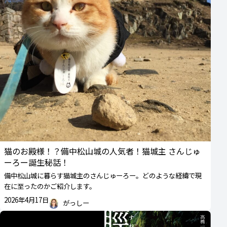
猫のお殿様！？備中松山城の人気者！猫城主 さんじゅ
ーろー誕生秘話！
備中松山城に暮らす猫城主のさんじゅーろー。どのような経緯で現
在に至ったのかご紹介します。
2026年4月17日
がっしー