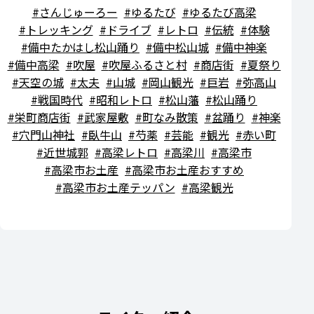
さんじゅーろー
ゆるたび
ゆるたび高梁
トレッキング
ドライブ
レトロ
伝統
体験
備中たかはし松山踊り
備中松山城
備中神楽
備中高梁
吹屋
吹屋ふるさと村
商店街
夏祭り
天空の城
太夫
山城
岡山観光
巨岩
弥高山
戦国時代
昭和レトロ
松山藩
松山踊り
栄町商店街
武家屋敷
町なみ散策
盆踊り
神楽
穴門山神社
臥牛山
芍薬
芸能
観光
赤い町
近世城郭
高梁レトロ
高梁川
高梁市
高梁市お土産
高梁市お土産おすすめ
高梁市お土産テッパン
高梁観光