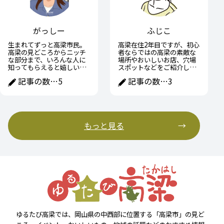
がっしー
ふじこ
生まれてずっと高梁市民。
高梁在住2年目ですが、初心
高梁の見どころからニッチ
者ならではの高梁の素敵な
な部分まで、いろんな人に
場所やおいしいお店、穴場
知ってもらえると嬉しいで
スポットなどをご紹介して
す！
いきたいです。
記事の数…
5
記事の数…
3
もっと見る
ゆるたび高梁では、岡山県の中西部に位置する「高梁市」の見ど