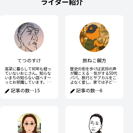
ライター紹介
てつのすけ
旅ねこ親方
高梁に暮らして何年も経っ
歴史の街を歩けば武将の声
ていないおじさん。知らな
が聞こえる…気がする50代
いまちの知らない店へすー
パパ。旅行とサブカルをこ
っとお邪魔しています。高
よなく愛し、家では子ども
梁の魅力や面白いところを
に宿題を教えながら、ひそ
記事の数…
15
記事の数…
6
おじさんなりに紹介できた
かに戦国武将の子育て術に
らと思います。
学ぶ日々。趣味と家族の間
で全力疾走中。