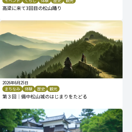
イベント
くらし
体験
歴史
観光
高梁に来て3回目の松山踊り
2026年6月25日
まちなみ
体験
歴史
観光
第３回｜備中松山城のはじまりをたどる