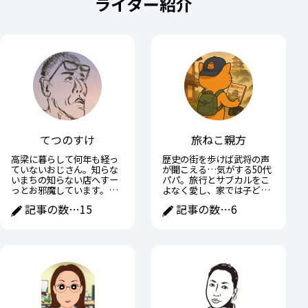
ライター紹介
てつのすけ
旅ねこ親方
高梁に暮らして何年も経っ
歴史の街を歩けば武将の声
ていないおじさん。知らな
が聞こえる…気がする50代
いまちの知らない店へすー
パパ。旅行とサブカルをこ
っとお邪魔しています。高
よなく愛し、家では子ども
梁の魅力や面白いところを
に宿題を教えながら、ひそ
記事の数…
15
記事の数…
6
おじさんなりに紹介できた
かに戦国武将の子育て術に
らと思います。
学ぶ日々。趣味と家族の間
で全力疾走中。