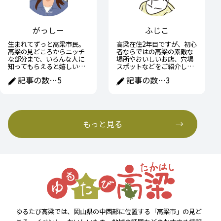
がっしー
ふじこ
生まれてずっと高梁市民。
高梁在住2年目ですが、初心
高梁の見どころからニッチ
者ならではの高梁の素敵な
な部分まで、いろんな人に
場所やおいしいお店、穴場
知ってもらえると嬉しいで
スポットなどをご紹介して
す！
いきたいです。
記事の数…
5
記事の数…
3
もっと見る
ゆるたび高梁では、岡山県の中西部に位置する「高梁市」の見ど