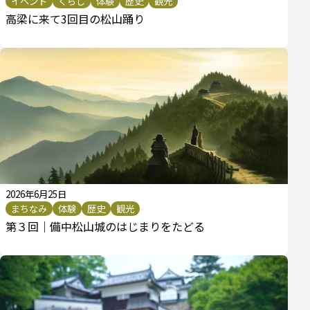
イベント
くらし
体験
歴史
観光
高梁に来て3回目の松山踊り
2026年6月25日
まちなみ
体験
歴史
観光
第３回｜備中松山城のはじまりをたどる