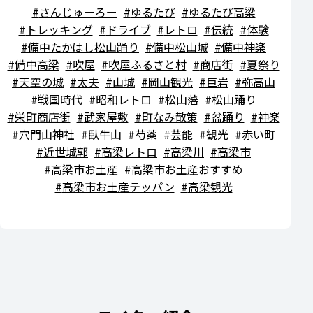
さんじゅーろー
ゆるたび
ゆるたび高梁
トレッキング
ドライブ
レトロ
伝統
体験
備中たかはし松山踊り
備中松山城
備中神楽
備中高梁
吹屋
吹屋ふるさと村
商店街
夏祭り
天空の城
太夫
山城
岡山観光
巨岩
弥高山
戦国時代
昭和レトロ
松山藩
松山踊り
栄町商店街
武家屋敷
町なみ散策
盆踊り
神楽
穴門山神社
臥牛山
芍薬
芸能
観光
赤い町
近世城郭
高梁レトロ
高梁川
高梁市
高梁市お土産
高梁市お土産おすすめ
高梁市お土産テッパン
高梁観光